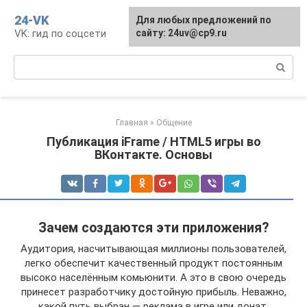
Перейти
24-VK
Для любых предложений по
к
VK: гид по соцсети
сайту: 24uv@cp9.ru
контенту
Поиск:
Главная
»
Общение
Публикация iFrame / HTML5 игры во
ВКонтакте. Основы
Зачем создаются эти приложения?
Аудитория, насчитывающая миллионы пользователей,
легко обеспечит качественный продукт постоянным
высоко населённым комьюнити. А это в свою очередь
принесет разработчику достойную прибыль. Неважно,
какой путь выбран — реклама в игре или донат,