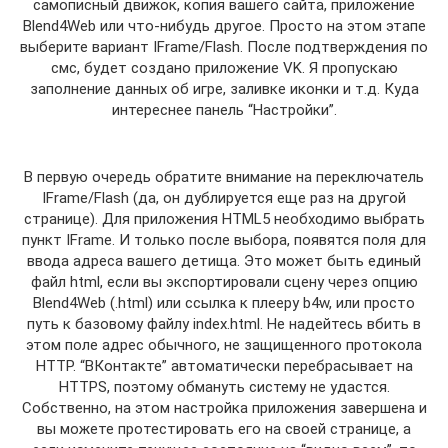
самописный движок, копия вашего сайта, приложение
Blend4Web или что-нибудь другое. Просто на этом этапе
выберите вариант IFrame/Flash. После подтверждения по
смс, будет создано приложение VK. Я пропускаю
заполнение данных об игре, заливке иконки и т.д. Куда
интереснее панель “Настройки”.
В первую очередь обратите внимание на переключатель
IFrame/Flash (да, он дублируется еще раз на другой
странице). Для приложения HTML5 необходимо выбрать
пункт IFrame. И только после выбора, появятся поля для
ввода адреса вашего детища. Это может быть единый
файл html, если вы экспортировали сцену через опцию
Blend4Web (.html) или ссылка к плееру b4w, или просто
путь к базовому файлу index.html. Не надейтесь вбить в
этом поле адрес обычного, не защищенного протокола
HTTP. “ВКонтакте” автоматически перебрасывает на
HTTPS, поэтому обмануть систему не удастся.
Собственно, на этом настройка приложения завершена и
вы можете протестировать его на своей странице, а