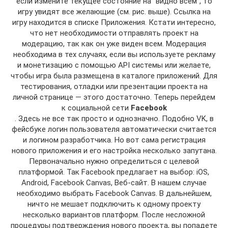
если измените текущее состояние на “видно всем”, то
игру увидят все желающие (см. рис. выше). Ссылка на
игру находится в списке Приложения. Кстати интересно,
что нет необходимости отправлять проект на
модерацию, так как он уже виден всем. Модерация
необходима в тех случаях, если вы используете рекламу
и монетизацию с помощью API системы или желаете,
чтобы игра была размещена в каталоге приложений. Для
тестирования, отладки или презентации проекта на
личной странице — этого достаточно. Теперь перейдем
к социальной сети
Facebook
. Здесь не все так просто и однозначно. Подобно VK, в
фейсбуке логин пользователя автоматически считается
и логином разработчика. Но вот сама регистрация
нового приложения и его настройка несколько запутана.
Первоначально нужно определиться с целевой
платформой. Так Facebook предлагает на выбор: iOS,
Android, Facebook Canvas, Веб-сайт. В нашем случае
необходимо выбрать Facebook Canvas. В дальнейшем,
ничто не мешает подключить к одному проекту
несколько вариантов платформ. После несложной
процедуры подтверждения нового проекта, вы попадете