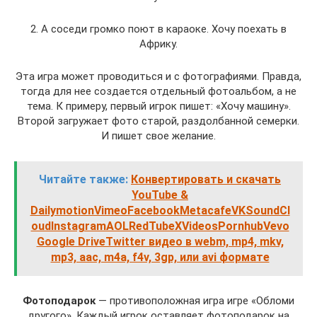
2. А соседи громко поют в караоке. Хочу поехать в
Африку.
Эта игра может проводиться и с фотографиями. Правда,
тогда для нее создается отдельный фотоальбом, а не
тема. К примеру, первый игрок пишет: «Хочу машину».
Второй загружает фото старой, раздолбанной семерки.
И пишет свое желание.
Читайте также:
Конвертировать и скачать
YouTube &
DailymotionVimeoFacebookMetacafeVKSoundCl
oudInstagramAOLRedTubeXVideosPornhubVevo
Google DriveTwitter видео в webm, mp4, mkv,
mp3, aac, m4a, f4v, 3gp, или avi формате
Фотоподарок
— противоположная игра игре «Обломи
другого». Каждый игрок оставляет фотоподарок на