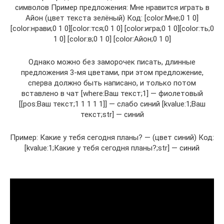
символов Пример предложения: Мне нравится играть в
Айон (цвет текста зелёный) Код: [color:Мне;0 1 0]
[color:нрави;0 1 0][color:тся;0 1 0] [color:игра;0 1 0][color:ть;0
1 0] [color:в;0 1 0] [color:Айон;0 1 0]
Однако можно без заморочек писать, длинные
предложения 3-мя цветами, при этом предложение,
сперва должно быть написано, и только потом
вставлено в чат [where:Ваш текст;1] — фиолетовый
[[pos:Ваш текст;1 1 1 1 1]] — слабо синий [kvalue:1;Ваш
текст;str] — синий
Пример: Какие у тебя сегодня планы? — (цвет синий) Код:
[kvalue:1;Какие у тебя сегодня планы?;str] — синий