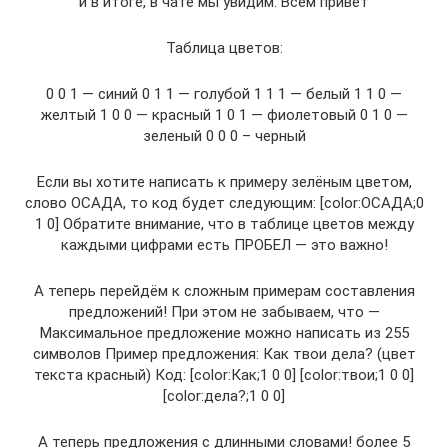
и в итоге, в чате мы увидим: Всем привет
Таблица цветов:
0 0 1 — синий 0 1 1 — голубой 1 1 1 — белый 1 1 0 —
желтый 1 0 0 — красный 1 0 1 — фиолетовый 0 1 0 —
зеленый 0 0 0 – черный
Если вы хотите написать к примеру зелёным цветом,
слово ОСАДА, то код будет следующим: [color:ОСАДА;0
1 0] Обратите внимание, что в таблице цветов между
каждыми цифрами есть ПРОБЕЛ — это важно!
А теперь перейдём к сложным примерам составления
предложений! При этом не забываем, что —
Максимальное предложение можно написать из 255
символов Пример предложения: Как твои дела? (цвет
текста красный) Код: [color:Как;1 0 0] [color:твои;1 0 0]
[color:дела?;1 0 0]
А теперь предложения с длинными словами! более 5