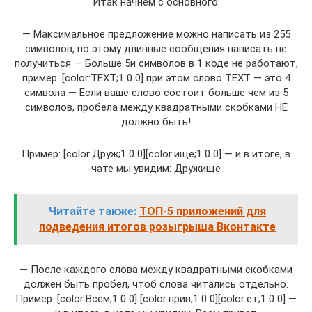
Итак начнём с основного:
— Максимальное предложение можно написать из 255
символов, по этому длинные сообщения написать не
получиться — Больше 5и символов в 1 коде не работают,
пример: [color:TEXT;1 0 0] при этом слово TEXT — это 4
символа — Если ваше слово состоит больше чем из 5
символов, пробела между квадратными скобками НЕ
должно быть!
Пример: [color:Друж;1 0 0][color:ище;1 0 0] — и в итоге, в
чате мы увидим: Дружище
Читайте также:
ТОП-5 приложений для
подведения итогов розыгрыша Вконтакте
— После каждого слова между квадратными скобками
должен быть пробел, чтоб слова читались отдельно.
Пример: [color:Всем;1 0 0] [color:прив;1 0 0][color:ет;1 0 0] —