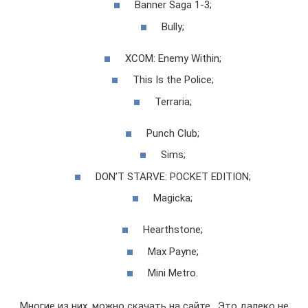
Banner Saga 1-3;
Bully;
XCOM: Enemy Within;
This Is the Police;
Terraria;
Punch Club;
Sims;
DON’T STARVE: POCKET EDITION;
Magicka;
Hearthstone;
Max Payne;
Mini Metro.
Многие из них, можно скачать на сайте . Это далеко не