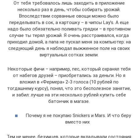
От тебя требовалось лишь заходить в приложение
несколько раз в день, чтобы собирать урожай.
Впоследствии сорванные овощи можно было
переделывать в сок, а картошку – в чипсы Lay’s. А еще
надо было обязательно поливать грядки – в противном
случае ты терял урожай. Я очень расстраивался, когда
приходил домой, а папа не пускал меня за компьютер: на
следующий день я наблюдал выжженное поле на своих
виртуальных сотках земли.
Некоторые фичи – например, пес, который охранял тебя
от набегов друзей – приобретались за деньги. Но я
вложил в «Фермера» 2-3 голоса (10 рублей по
тогдашнему курсу), понял, что это бесполезное занятие,
и забил: лучше на эти несколько рублей купить себе
батончик в магазе.
Почему я не покупаю Snickers и Mars. И что беру
вместо них
Тем не менее, безумцев, которые вкладывали состояния