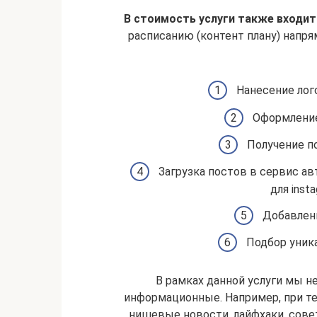
В стоимость услуги также входит
расписанию (контент плану) напря
Нанесение лог
Оформление
Получение по
Загрузка постов в сервис а
для inst
Добавлени
Подбор уник
В рамках данной услуги мы не
информационные. Например, при т
нишевые новости, лайфхаки, совет