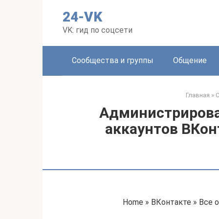
Перейти
24-VK
к
контенту
VK: гид по соцсети
Сообщества и группы
Общение
Главная
»
С
Администрирова
аккаунтов ВКон
Home » ВКонтакте » Все 