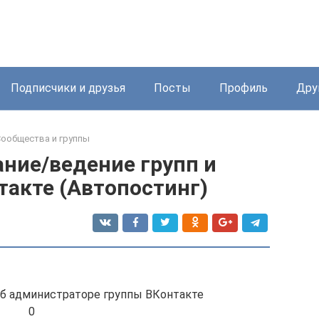
Подписчики и друзья
Посты
Профиль
Дру
ообщества и группы
ние/ведение групп и
такте (Автопостинг)
об администраторе группы ВКонтакте
0