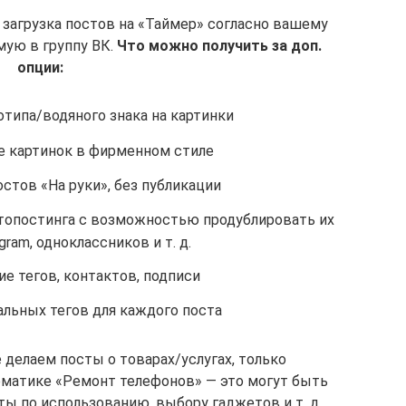
загрузка постов на «Таймер» согласно вашему
мую в группу ВК.
Что можно получить за доп.
опции:
отипа/водяного знака на картинки
 картинок в фирменном стиле
стов «На руки», без публикации
втопостинга с возможностью продублировать их
agram, одноклассников и т. д.
е тегов, контактов, подписи
альных тегов для каждого поста
 делаем посты о товарах/услугах, только
ематике «Ремонт телефонов» — это могут быть
ы по использованию, выбору гаджетов и т. д.