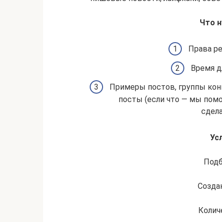
Что н
Права ре
Время д
Примеры постов, группы кон
посты (если что — мы пом
сдел
Ус
Подб
Созда
Колич