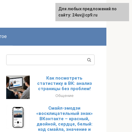
Для любых предложений по
сайту: 24uv@cp9.ru
гое
Поиск:
Как посмотреть
статистику в ВК: анализ
страницы без проблем!
Общение
Смайл-эмодзи
«восклицательный знак»
ВКонтакте – красный,
двойной, сердце, белый:
код смайла, значение и