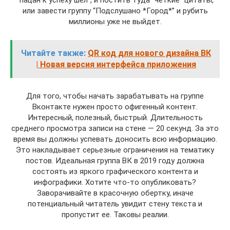
“пацан к успеху шел”, и постить туда “четкие” цитаты,
или завести группу “Подслушано *Город*” и рубить
миллионы уже не выйдет.
Читайте также:
QR код для нового дизайна ВК
| Новая версия интерфейса приложения
Для того, чтобы начать зарабатывать на группе
Вконтакте нужен просто офигенный контент.
Интересный, полезный, быстрый. Длительность
среднего просмотра записи на стене — 20 секунд. За это
время вы должны успевать доносить всю информацию.
Это накладывает серьезные ограничения на тематику
постов. Идеальная группа ВК в 2019 году должна
состоять из яркого графического контента и
инфографики. Хотите что-то опубликовать?
Заворачивайте в красочную обертку, иначе
потенциальный читатель увидит стену текста и
пропустит ее. Таковы реалии.