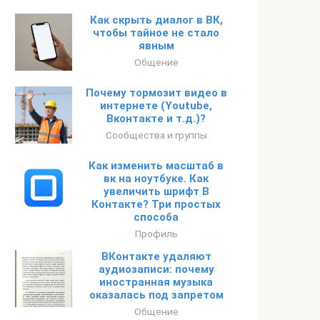
Как скрыть диалог в ВК,
чтобы тайное не стало
явным
Общение
Почему тормозит видео в
интернете (Youtube,
Вконтакте и т.д.)?
Сообщества и группы
Как изменить масштаб в
вк на ноутбуке. Как
увеличить шрифт В
Контакте? Три простых
способа
Профиль
ВКонтакте удаляют
аудиозаписи: почему
иностранная музыка
оказалась под запретом
Общение