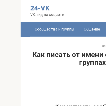
Перейти
24-VK
к
контенту
VK: гид по соцсети
Сообщества и группы
Общение
Гла
Как писать от имени 
группах