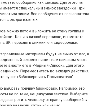
отметьте сообщение как важное. Для этого на
м имеется специальный значок звездочки. При
ечиваться синим. Все сообщения от пользователя
тся в раздел важных.
ков можно потом выложить на стену группы и
лайков . Как и в личной переписке, вы можете
 в ВК, переслать снимки или видеоролики.
отправленные материалы будут не лично от вас, а
определенный человек пишет вам слишком много
ете внести его в «Черный Список». Для этого,
еседником. Переместитесь во вкладку действия.
те пункт «Заблокировать Пользователя”.
о выбрать причину блокировки. Например, это
осы не по теме, нецензурная лексика. Выберите
егда запретить человеку отправку сообщений в
орозку на месяц, сутки или на час.