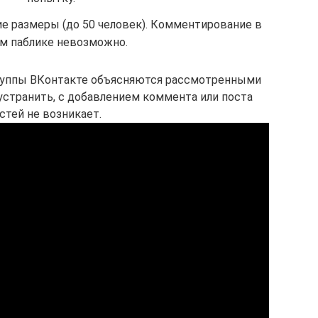
ие размеры (до 50 человек). Комментирование в
м паблике невозможно.
группы ВКонтакте объясняются рассмотренными
устранить, с добавлением коммента или поста
стей не возникает.