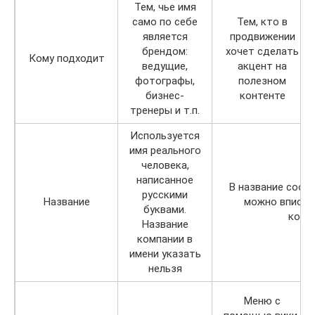
Тем, чье имя
само по себе
Тем, кто в
является
продвижении
брендом:
хочет сделать
Кому подходит
ведущие,
акцент на
фотографы,
полезном
бизнес-
контенте
тренеры и т.п.
Используется
имя реального
человека,
написанное
В название сооб
русскими
Название
можно вписат
буквами.
комп
Название
компании в
имени указать
нельзя
Меню с