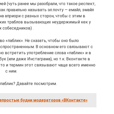
й (чуть ранее мы разобрали, что такое респект,
ак правильно называть эл.почту — емайл, эмайл
на априори с разных сторон, чтобы с этим в
аких траблов вызывающих неудержимый кек у
 собеседников) .
ово «паблик». Не сказать, чтобы оно было
аспространенным. В основном его связывают с
но встретить употребление слова «паблик» и в
к (или даже Инстаграма), но т.к. Вконтакте в
, то и термин этот связывают чаще всего именно
с ним.
 паблик? Давайте посмотрим.
непростые будни модераторов «ВКонтакте»