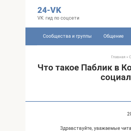
Перейти
24-VK
к
контенту
VK: гид по соцсети
Сообщества и группы
Общение
Главная
»
С
Что такое Паблик в К
социал
2
Здравствуйте, уважаемые чита