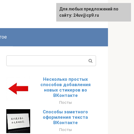
Для любых предложений по
сайту: 24uv@cp9.ru
гое
Поиск:
Несколько простых
способов добавления
новых стикеров во
ВКонтакте
Посты
Способы заметного
оформления текста
ВКонтакте
Посты