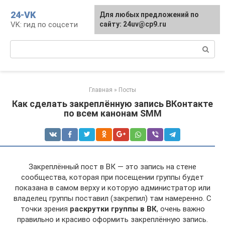
Перейти
24-VK
Для любых предложений по
к
VK: гид по соцсети
сайту: 24uv@cp9.ru
контенту
Поиск:
Главная
»
Посты
Как сделать закреплённую запись ВКонтакте
по всем канонам SMM
Закреплённый пост в ВК — это запись на стене
сообщества, которая при посещении группы будет
показана в самом верху и которую администратор или
владелец группы поставил (закрепил) там намеренно. С
точки зрения
раскрутки группы в ВК
, очень важно
правильно и красиво оформить закреплённую запись.