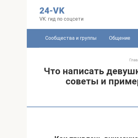
Перейти
24-VK
к
контенту
VK: гид по соцсети
Сообщества и группы
Общение
Глав
Что написать девуш
советы и прим