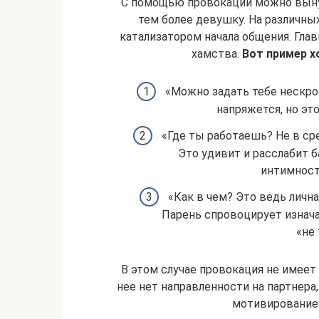
С помощью провокации можно выну
тем более девушку. На различны
катализатором начала общения. Гла
хамства.
Вот пример х
«Можно задать тебе нескро
напряжется, но эт
«Где ты работаешь? Не в ср
Это удивит и расслабит 
интимност
«Как в чем? Это ведь лична
Парень спровоцирует изнача
«не 
В этом случае провокация не имеет 
нее нет направленности на партнера,
мотивированием