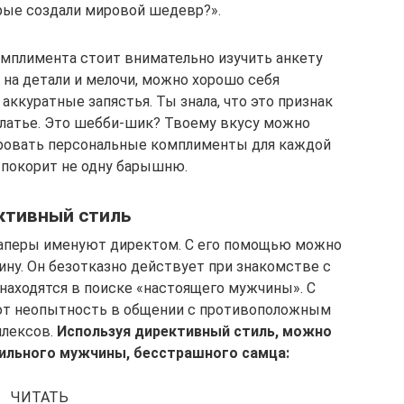
рые создали мировой шедевр?».
омплимента стоит внимательно изучить анкету
на детали и мелочи, можно хорошо себя
аккуратные запястья. Ты знала, что это признак
платье. Это шебби-шик? Твоему вкусу можно
ировать персональные комплименты для каждой
 покорит не одну барышню.
ктивный стиль
перы именуют директом. С его помощью можно
ну. Он безотказно действует при знакомстве с
аходятся в поиске «настоящего мужчины». С
т неопытность в общении с противоположным
плексов.
Используя директивный стиль, можно
 сильного мужчины, бесстрашного самца:
ЧИТАТЬ