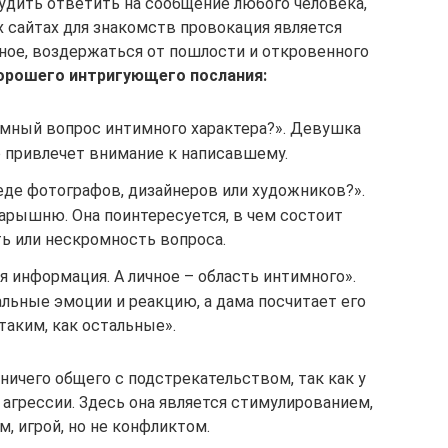
дить ответить на сообщение любого человека,
х сайтах для знакомств провокация является
вное, воздержаться от пошлости и откровенного
орошего интригующего послания:
мный вопрос интимного характера?». Девушка
о привлечет внимание к написавшему.
еде фотографов, дизайнеров или художников?».
барышню. Она поинтересуется, в чем состоит
ь или нескромность вопроса.
я информация. А личное – область интимного».
льные эмоции и реакцию, а дама посчитает его
таким, как остальные».
ничего общего с подстрекательством, так как у
 агрессии. Здесь она является стимулированием,
, игрой, но не конфликтом.