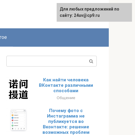
Для любых предложений по
сайту: 24uv@cp9.ru
гое
Поиск:
Как найти человека
ВКонтакте различными
способами
Общение
Почему фото с
Инстаграмма не
публикуется во
Вконтакте: решение
возможных проблем