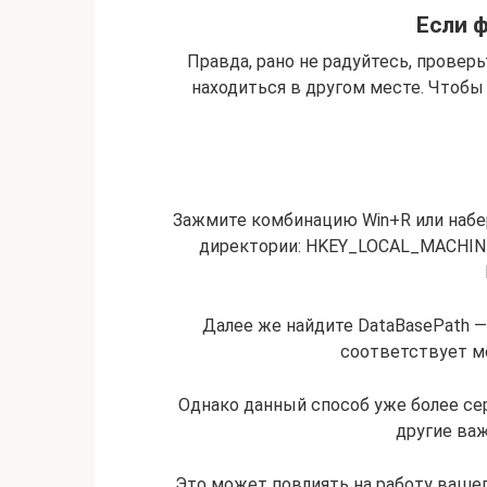
Если 
Правда, рано не радуйтесь, проверь
находиться в другом месте. Чтобы у
Зажмите комбинацию Win+R или набери
директории: HKEY_LOCAL_MACHINE\ 
Далее же найдите DataBasePath —
соответствует м
Однако данный способ уже более се
другие ва
Это может повлиять на работу вашег