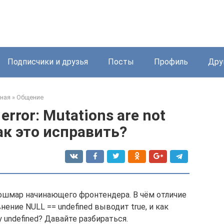
Подписчики и друзья
Посты
Профиль
Дру
ная
»
Общение
error: Mutations are not
 как это исправить?
 кошмар начинающего фронтендера. В чём отличие
внение NULL == undefined выводит true, и как
undefined? Давайте разбираться.