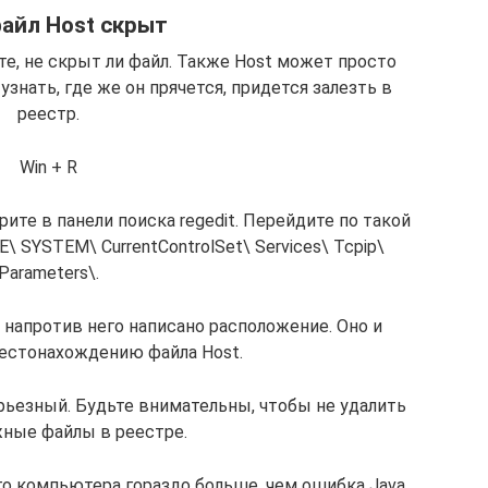
файл Host скрыт
те, не скрыт ли файл. Также Host может просто
знать, где же он прячется, придется залезть в
реестр.
Win + R
те в панели поиска regedit. Перейдите по такой
SYSTEM\ CurrentControlSet\ Services\ Tcpip\
Parameters\.
 напротив него написано расположение. Оно и
естонахождению файла Host.
рьезный. Будьте внимательны, чтобы не удалить
жные файлы в реестре.
о компьютера гораздо больше, чем ошибка Java.