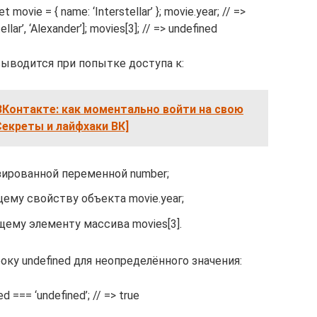
t movie = { name: ‘Interstellar’ }; movie.year; // =>
llar’, ‘Alexander’]; movies[3]; // => undefined
выводится при попытке доступа к:
ВКонтакте: как моментально войти на свою
Секреты и лайфхаки ВК]
ированной переменной number;
му свойству объекта movie.year;
му элементу массива movies[3].
ку undefined для неопределённого значения:
d === ‘undefined’; // => true