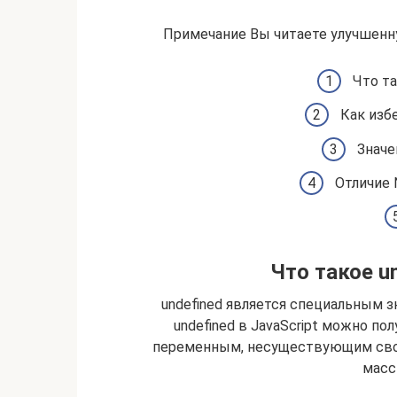
Примечание Вы читаете улучшенн
Что та
Как избе
Значе
Отличие N
Что такое un
undefined является специальным з
undefined в JavaScript можно п
переменным, несуществующим сво
масс