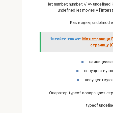
let number; number; // => undefined le
undefined let movies = [‘Interste
Как видим, undefined 
Читайте также:
Моя страница 
страницу [
неинициализ
несуществующе
несуществующе
Оператор typeof возвращает стро
typeof undefine