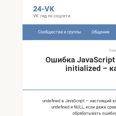
Перейти
24-VK
к
контенту
VK: гид по соцсети
Сообщества и группы
Общение
Глав
Ошибка JavaScript 
initialized –
undefined в JavaScript — настоящий
undefined и NULL, если даже сра
обрабатывать ошибку 