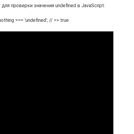
для проверки значения undefined в JavaScript:
nothing === ‘undefined’; // => true