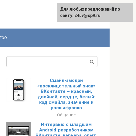
Для любых предложений по
сайту: 24uv@cp9.ru
гое
Поиск:
Смайл-эмодзи
«восклицательный знак»
ВКонтакте – красный,
двойной, сердце, белый:
код смайла, значение и
расшифровка
Общение
Интервью с младшим
Android-разработчиком
ВКонтакте: карьера, опыт,