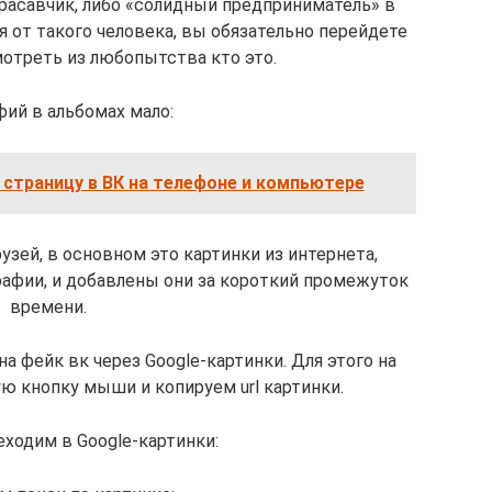
расавчик, либо «солидный предприниматель» в
 от такого человека, вы обязательно перейдете
мотреть из любопытства кто это.
ий в альбомах мало:
 страницу в ВК на телефоне и компьютере
рузей, в основном это картинки из интернета,
афии, и добавлены они за короткий промежуток
времени.
а фейк вк через Google-картинки. Для этого на
 кнопку мыши и копируем url картинки.
еходим в Google-картинки: