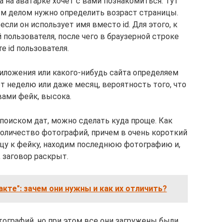
а на аватарке хочет с вами познакомиться. Тут
ым делом нужно определить возраст страницы.
если он использует имя вместо id. Для этого, к
 пользователя, поcле чего в браузерной строке
е id пользователя.
иложения или какого-нибудь сайта определяем
т неделю или даже месяц, вероятность того, что
вами фейк, высока.
 поиском дат, можно сделать куда проще. Как
оличество фотографий, причем в очень короткий
ицу к фейку, находим последнюю фотографию и,
 заговор раскрыт.
акте": зачем они нужны и как их отличить?
тографий, но при этом все они загружены были