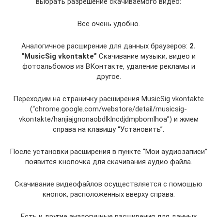
выбрать разрешение скачиваемого видео:
Все очень удобно.
Аналогичное расширение для данных браузеров:
2.
“MusicSig vkontakte”
Скачивание музыки, видео и
фотоальбомов из ВКонтакте, удаление рекламы и
другое.
Переходим на страничку расширения MusicSig vkontakte
(“chrome.google.com/webstore/detail/musicsig-
vkontakte/hanjiajgnonaobdlklncdjdmpbomlhoa”) и жмем
справа на клавишу “Установить”.
После установки расширения в пункте “Мои аудиозаписи”
появится кнопочка для скачивания аудио файла.
Скачивание видеофайлов осуществляется с помощью
кнопок, расположенных вверху справа:
Есть и другие аналогичные расширения для данных