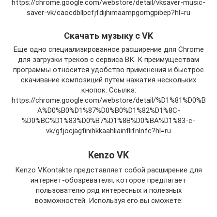
https://chrome.google.com/webstore/detail/vksaver-music-
saver-vk/caocdbllpcfjfdijhimaampgomgpibep?hl=ru
Скачать музыку c VK
Еще одно специализированное расширение для Chrome
для загрузки треков с сервиса ВК. К преимуществам
программы относится удобство применения и быстрое
скачивание композиций путем нажатия нескольких
кнопок. Ссылка:
https://chrome.google.com/webstore/detail/%D1%81%D0%B
A%D0%B0%D1%87%D0%B0%D1%82%D1%8C-
%D0%BC%D1%83%D0%B7%D1%8B%D0%BA%D1%83-c-
vk/gfjocjagfinihkkaahliainflifnlnfc?hl=ru
Kenzo VK
Kenzo VKontakte представляет собой расширение для
интернет-обозревателя, которое предлагает
пользователю ряд интересных и полезных
возможностей. Используя его вы сможете: