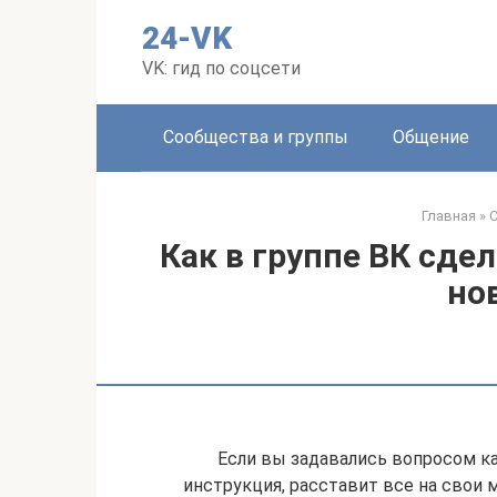
Перейти
24-VK
к
контенту
VK: гид по соцсети
Сообщества и группы
Общение
Главная
»
С
Как в группе ВК сде
но
Если вы задавались вопросом как
инструкция, расставит все на свои м