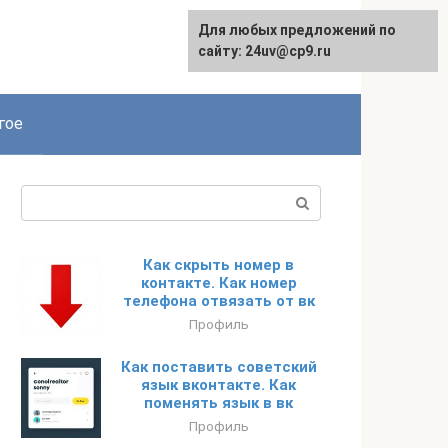
Для любых предложений по
сайту: 24uv@cp9.ru
гое
Поиск:
Как скрыть номер в
контакте. Как номер
телефона отвязать от вк
Профиль
Как поставить советский
язык вконтакте. Как
поменять язык в вк
Профиль