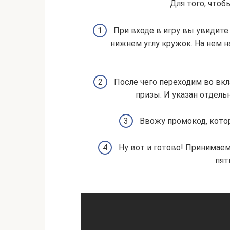
Для того, чтоб
При входе в игру вы увидите
нижнем углу кружок. На нем н
После чего переходим во вк
призы. И указан отдель
Ввожу промокод, котор
Ну вот и готово! Принимае
пят