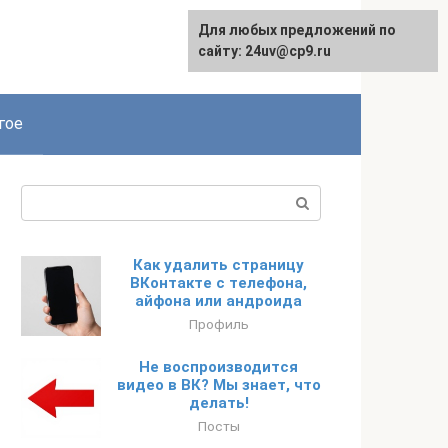
Для любых предложений по
сайту: 24uv@cp9.ru
гое
Поиск:
Как удалить страницу
ВКонтакте с телефона,
айфона или андроида
Профиль
Не воспроизводится
видео в ВК? Мы знает, что
делать!
Посты