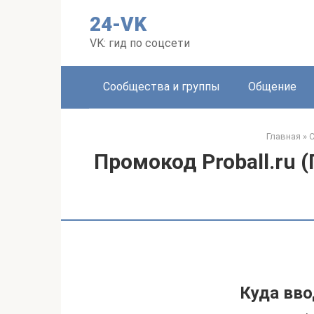
Перейти
24-VK
к
контенту
VK: гид по соцсети
Сообщества и группы
Общение
Главная
»
С
Промокод Proball.ru 
Куда вв