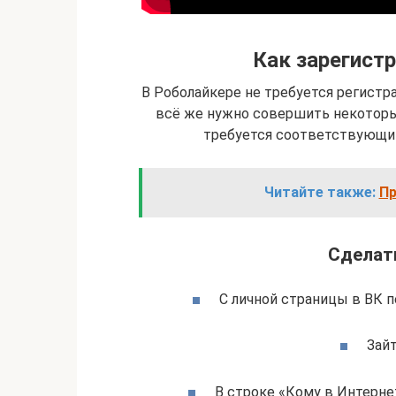
Как зарегистр
В Роболайкере не требуется регистр
всё же нужно совершить некоторые
требуется соответствующим
Читайте также:
Пр
Сделать
С личной страницы в ВК п
Зайт
В строке «Кому в Интерне