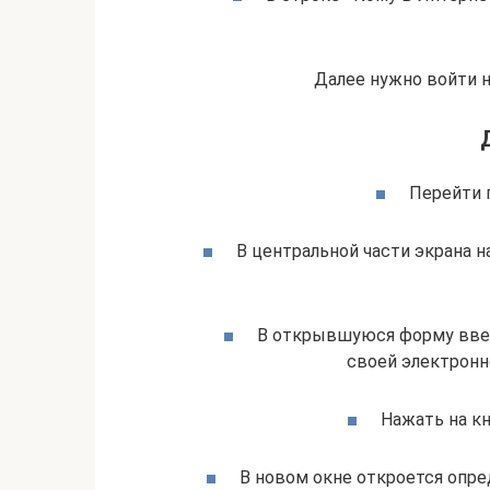
Далее нужно войти 
Перейти по
В центральной части экрана н
В открывшуюся форму ввес
своей электронн
Нажать на кн
В новом окне откроется опре