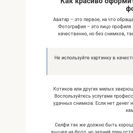
Как красиво оформит
ф
Аватар – это первое, на что обра
Фотография – это лицо профиля
качественно, но без снимков, та
Не используйте картинку в качест
Котиков или других милых зверюше
Воспользуйтесь услугами профес
удачных снимков. Если нет денег 
кам
Селфи так же должно быть хороше
вышел на фото, но задний план ост