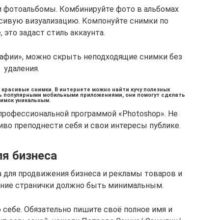
и фотоальбомы. Комбинируйте фото в альбомах
асивую визуализацию. Компонуйте снимки по
 это задаст стиль аккаунта.
рафии», можно скрыть неподходящие снимки без
удаления.
красивые снимки. В интернете можно найти кучу полезных
ь популярными мобильными приложениями, они помогут сделать
имок уникальным.
профессиональной программой «Photoshop». Не
во преподнести себя и свои интересы публике.
я бизнеса
а для продвижения бизнеса и рекламы товаров и
ление странички должно быть минимальным.
 себе. Обязательно пишите своё полное имя и