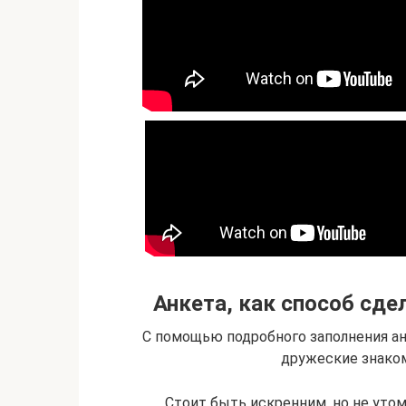
Анкета, как способ сд
С помощью подробного заполнения ан
дружеские знаком
Стоит быть искренним, но не уто