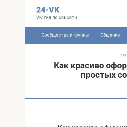
Перейти
24-VK
к
контенту
VK: гид по соцсети
Сообщества и группы
Общение
Глав
Как красиво офор
простых со