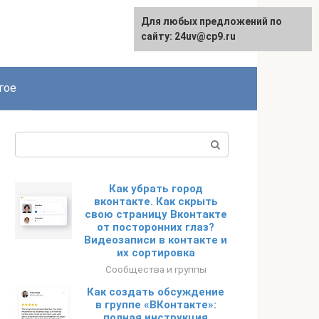
Для любых предложений по
сайту: 24uv@cp9.ru
гое
Поиск:
Как убрать город
вконтакте. Как скрыть
свою страницу Вконтакте
от посторонних глаз?
Видеозаписи в контакте и
их сортировка
Сообщества и группы
Как создать обсуждение
в группе «ВКонтакте»:
полная инструкция