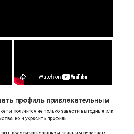
елать профиль привлекательным
кеты получится не только завести выгодные или
ства, но и украсить профиль.
млять посетителя слишком длинным полотном.