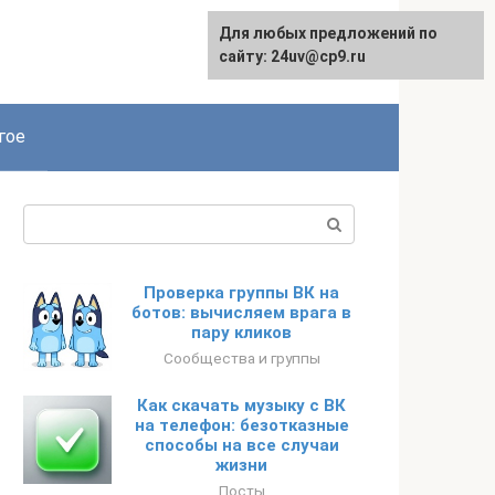
Для любых предложений по
сайту: 24uv@cp9.ru
гое
Поиск:
Проверка группы ВК на
ботов: вычисляем врага в
пару кликов
Сообщества и группы
Как скачать музыку с ВК
на телефон: безотказные
способы на все случаи
жизни
Посты