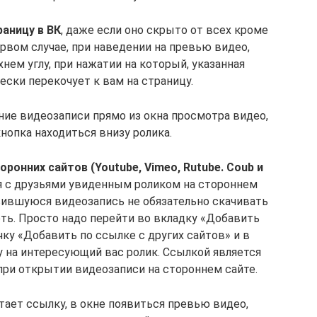
раницу в ВК
, даже если оно скрыто от всех кроме
рвом случае, при наведении на превью видео,
нем углу, при нажатии на который, указанная
ски перекочует к вам на страницу.
ние видеозаписи прямо из окна просмотра видео,
опка находиться внизу ролика.
ронних сайтов (Youtube, Vimeo, Rutube. Coub и
я с друзьями увиденным роликом на стороннем
вившуюся видеозапись не обязательно скачивать
еть. Просто надо перейти во вкладку «Добавить
ку «Добавить по ссылке с других сайтов» и в
 на интересующий вас ролик. Ссылкой является
при открытии видеозаписи на стороннем сайте.
тает ссылку, в окне появиться превью видео,