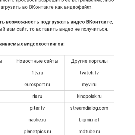
загрузить во ВКонтакте как видеофайл».
сть возможность подгружать видео ВКонтакте
,
й вам сайт, то вставить видео не получиться.
живаемых видеохостингов:
ы
Новостные сайты
Другие порталы
1tv.ru
twitch.tv
eurosport.ru
myvi.ru
ria.ru
kinopoisk.ru
piter.tv
streamdialog.com
nashe.ru
bigmir.net
planetpics.ru
mdtube.ru