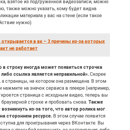
ика, взятое из подгруженной видеозаписи, можно
ю, также можно указать, кому будет видна
икации материала у вас на стене (если такое
йствие нужно).
 открывается в вк – 3 причины из-за которых
акт не работает
о в строку иногда может появиться строчка
 либо ссылка является неправильной».
Скорее
, а страницы, на котором она размещена. В этом
и нажмите на значок сервиса в плеере (например,
откроется страница с исходным видео, теперь вы
 браузерной строке и пробовать снова.
Также
возникнуть из-за того, что автор ролика мог
на стороннем ресурсе.
В этом случае появится
ступна для проигрывания через ВКонтакте. Вы
писи с просьбой разрешить ее встраивания, либо