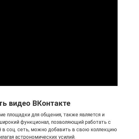
ть видео ВКонтакте
ме площадки для общения, также является и
широкий функционал, позволяющий работать с
й в соц. сеть, можно добавить в свою коллекцию
илагая астрономических усилий.