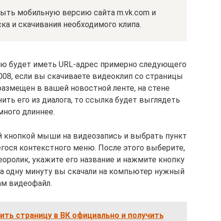
ыть мобильную версию сайта m.vk.com и
ска и скачивания необходимого клипа.
сью будет иметь URL-адрес примерно следующего
008, если вы скачиваете видеоклип со страницы
размещен в вашей новостной ленте, на стене
ить его из диалога, то ссылка будет выглядеть
много длиннее.
й кнопкой мыши на видеозапись и выбрать пункт
гося контекстного меню. После этого выберите,
еоролик, укажите его название и нажмите кнопку
за одну минуту вы скачали на компьютер нужный
ам видеофайл.
ить страницу в ВК официально и получить