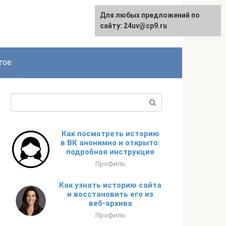
Для любых предложений по
сайту: 24uv@cp9.ru
гое
Поиск:
Как посмотреть историю
в ВК анонимно и открыто:
подробная инструкция
Профиль
Как узнать историю сайта
и восстановить его из
веб-архива
Профиль