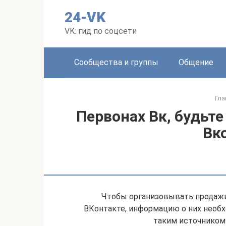
Перейти
24-VK
к
контенту
VK: гид по соцсети
Сообщества и группы
Общение
Гла
Первонах Вк, будьт
Вк
Чтобы организовывать продажи
ВКонтакте, информацию о них необх
таким источником