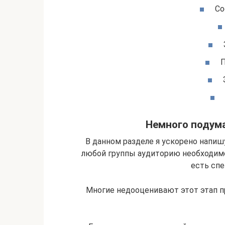
Со
П
Немного подума
В данном разделе я ускорено напиш
любой группы аудиторию необходимо 
есть сп
Многие недооценивают этот этап п