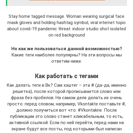
Stay home tagged message. Woman wearing surgical face
mask gloves and holding hashtag symbol, viral internet topic
about covid-19 pandemic threat. indoor studio shot isolated
on red background
Но как же пользоваться данной возможностью?
Какие теги наиболее популярны? На эти вопросы мы
ответим ниже.
Как работать с тегами
Как делать теги в Вк? Сам хэштег – эта # (да-да, именно
решетка), после которой прописывается слово или
фраза без пробелов. На самом деле делать их очень
просто: перед словом, например, Vkontakte поставьте #,
должно получиться вот что: #Vkontakne. После
публикации это слово станет кликабельным, то есть,
активной ссылкой. Если по ней перейти, перед нами на
экране будут все посты, под которыми был написан