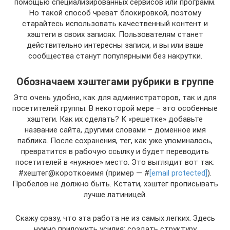
помощью специализированных сервисов или программ.
Но такой способ чреват блокировкой, поэтому
старайтесь использовать качественный контент и
хэштеги в своих записях. Пользователям станет
действительно интересны записи, и вы или ваше
сообщества станут популярными без накрутки.
Обозначаем хэштегами рубрики в группе
Это очень удобно, как для администраторов, так и для
посетителей группы. В некоторой мере – это особенные
хэштеги. Как их сделать? К «решетке» добавьте
название сайта, другими словами – доменное имя
паблика. После сохранения, тег, как уже упоминалось,
превратится в рабочую ссылку и будет переводить
посетителей в «нужное» место. Это выглядит вот так:
#хештег@короткоеимя (пример — #
[email protected]
).
Пробелов не должно быть. Кстати, хэштег прописывать
лучше латиницей.
Скажу сразу, что эта работа не из самых легких. Здесь
нужно приложить усилия: создать структуру