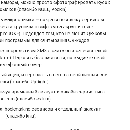
 камеры, можно просто сфотографировать кусок
сылкой (спасибо NULL, Vodkin).
ть макроснимки — сократить ссылку сервисом
вывести крупным шрифтом на экран, и тоже
piroJOKE). Подойдёт тем, кто не любит QR-коды
кой программы для считывания QR-кодов.
у посредством SMS с сайта опсоса, если такой
rite). Пароли в безопасности, но выдаёте свой
телефонный номер.
й ящик, и переслать с него на свой личный все
лки (спасибо UpRight).
льзуя временный аккаунт и онлайн-сервис типа
o.com (спасибо estum).
al bookmarking сервисов и отдельный аккаунт
(спасибо knja).