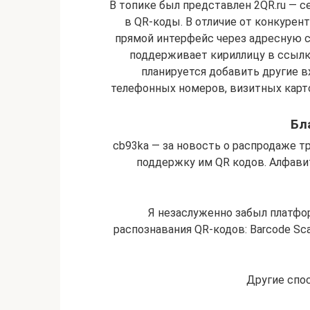
В топике был представлен 2QR.ru — 
в QR-коды. В отличие от конкурен
прямой интерфейс через адресную ст
поддерживает кириллицу в ссылка
планируется добавить другие 
телефонных номеров, визитных карто
Бл
cb93ka — за новость о распродаже тр
поддержку им QR кодов. Алфав
Я незаслуженно забыл платфор
распознавания QR-кодов: Barcode Scan
Другие спо