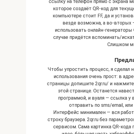
ссылку на телефон прямо с экрана мо
которое создаёт QR-код для текущ
компьютере стоит FF, да и установ
везде возможна, а во-вторых —
использовать онлайн-генераторы QR
случае придётся вспоминать/искат
Слишком мн
Предл
Чтобы упростить процесс, я сделал 
использования очень прост: в адр
страницы допишите 2qr.ru/ и нажмите
этой странице. Останется навес
программой, и вуаля — ссылка у 
отправить по sms/email, ил
Интерфейс минимален — вся работ
строку браузера. 2qr.ru без парамет
сервисом. Сама картинка QR-кода г
идее, бóльшая часть хабраэффек