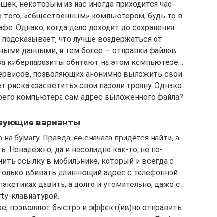
ешек, некоторым из нас иногда приходится час-
же того, «общественным» компьютером, будь то в
кафе. Однако, когда дело доходит до сохранения
я подсказывает, что лучше воздержаться от
ными данными, и тем более — отправки файлов
о за киберпаразиты обитают на этом компьютере…
сервисов, позволяющих анонимно выложить свои
ет риска «засветить» свои пароли трояну. Однако
воего компьютера сам адрес выложенного файла?
вующие варианты
 на бумагу. Правда, её сначала придётся найти, а
. Ненадёжно, да и несолидно как-то, не по-
ить ссылку в мобильнике, который и всегда с
т только вбивать длиннющий адрес с телефонной
акетиках давить, а долго и утомительно, даже с
ty-клавиатурой.
ре, позволяют быстро и эффект(ив)но отправить