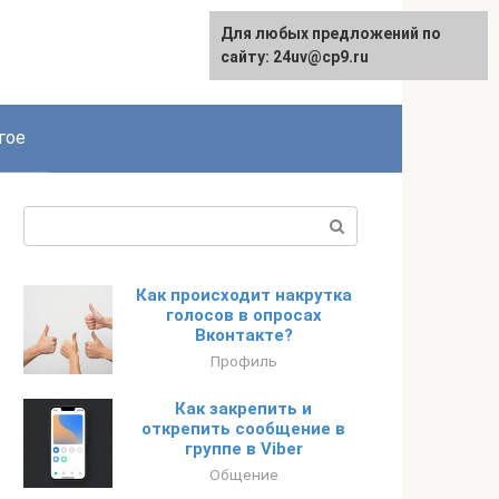
Для любых предложений по
сайту: 24uv@cp9.ru
гое
Поиск:
Как происходит накрутка
голосов в опросах
Вконтакте?
Профиль
Как закрепить и
открепить сообщение в
группе в Viber
Общение