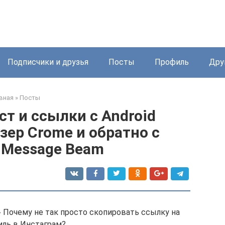
Подписчики и друзья
Посты
Профиль
Дру
вная
»
Посты
ст и ссылки с Android
зер Crome и обратно с
Message Beam
» Почему не так просто скопировать ссылку на
иль в Инстаграм?