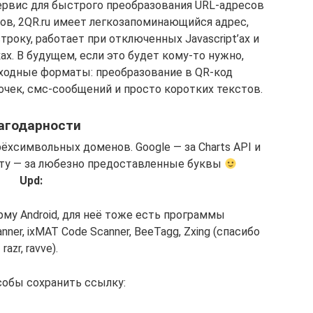
сервис для быстрого преобразования URL-адресов
тов, 2QR.ru имеет легкозапоминающийся адрес,
року, работает при отключенных Javascript’ах и
х. В будущем, если это будет кому-то нужно,
входные форматы: преобразование в QR-код
чек, смс-сообщений и просто коротких текстов.
агодарности
ёхсимвольных доменов. Google — за Charts API и
иту — за любезно предоставленные буквы
Upd:
му Android, для неё тоже есть программы
ner, ixMAT Code Scanner, BeeTagg, Zxing (спасибо
razr, ravve).
собы сохранить ссылку: