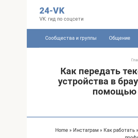
Перейти
24-VK
к
контенту
VK: гид по соцсети
Сообщества и группы
Общение
Гла
Как передать тек
устройства в брау
помощью 
Home » Инстаграм » Как работать 
проф