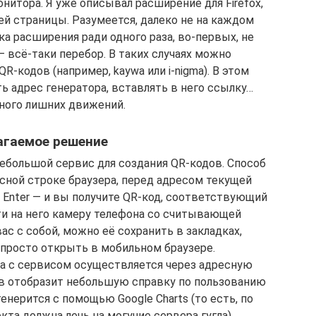
нитора. Я уже описывал расширение для Firefox,
ей страницы. Разумеется, далеко не на каждом
ка расширения ради одного раза, во-первых, не
 всё-таки перебор. В таких случаях можно
-кодов (например, kaywa или i-nigma). В этом
ь адрес генератора, вставлять в него ссылку…
ого лишних движений.
агаемое решение
небольшой сервис для создания QR-кодов. Способ
есной строке браузера, перед адресом текущей
 Enter — и вы получите QR-код, соответствующий
ти на него камеру телефона со считывающей
вас с собой, можно её сохранить в закладках,
и просто открыть в мобильном браузере.
а с сервисом осуществляется через адресную
ров отобразит небольшую справку по пользованию
енерится с помощью Google Charts (то есть, по
та должна лечь на могучие сервера гугла).