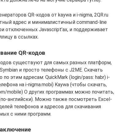
нераторов QR-кодов от kaywa и i-nigma, 2QR.ru
тный адрес и минималистичный command-line
ри отключенных Javascript’ах, и поддерживает
ллицу в ссылках.
вание QR-кодов
кодов существуют для самых разных платформ,
, Symbian и просто телефоны с J2ME. Скачать
о этим адресам: QuickMark (login/pass: habr) i-
елефона на i-nigma.mobi) Kaywa (чтобы скачать,
com/mobile) О других программах можно почитать,
(по-английски). Можно также посмотреть Excel-
делей телефонов и адресов для скачивания
ых с ними программ.
аключение