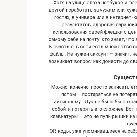
Хотя на улице эпоха нетбуков и фл
другой поработать за чужим или, ху
гостях, в универе или в интернет-
результатов, здоровая параной
использования своей флешки с цен
самому себе на почту: кто знает, чт
К счастью, в сети есть множество 
файлы. Не нужен аккаунт — значит, н
возникает вопрос: как донести до с
Сущест
Можно, конечно, просто записать его
потом — постараться не потерять
айтишному… Лучше было бы сохран
собой, и потерять его сложнее. Во
клавиатуры — это не пупырышки на п
qwer
QR-коды, уже упоминавшиеся на хаб