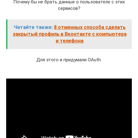
Поче­му бы не брать дан­ные о поль­зо­ва­те­ле с этих
сервисов?
Читайте также:
8 отменных способа сделать
закрытый профиль в Вконтакте с компьютера
и телефона
Для это­го и при­ду­ма­ли OAuth.