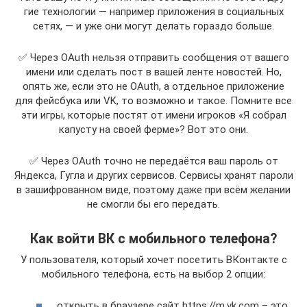
гие тех­но­ло­гии — напри­мер при­ло­же­ния в соци­аль­ных
сетях, — и уже они могут делать гораз­до больше.
✅ Через OAuth нель­зя отпра­вить сооб­ще­ния от ваше­го
име­ни или сде­лать пост в вашей лен­те ново­стей. Но,
опять же, если это не OAuth, а отдель­ное при­ло­же­ние
для фейс­бу­ка или VK, то воз­мож­но и такое. Помни­те все
эти игры, кото­рые постят от име­ни игро­ков «Я собрал
капу­сту на сво­ей фер­ме»? Вот это они.
✅ Через OAuth точ­но не пере­да­ёт­ся ваш пароль от
Яндек­са, Гуг­ла и дру­гих сер­ви­сов. Сер­ви­сы хра­нят паро­ли
в зашиф­ро­ван­ном виде, поэто­му даже при всём жела­нии
не смог­ли бы его передать.
Как войти ВК с мобильного телефона?
У пользователя, который хочет посетить ВКонтакте с
мобильного телефона, есть на выбор 2 опции:
открыть в браузере сайт https://m.vk.com – это