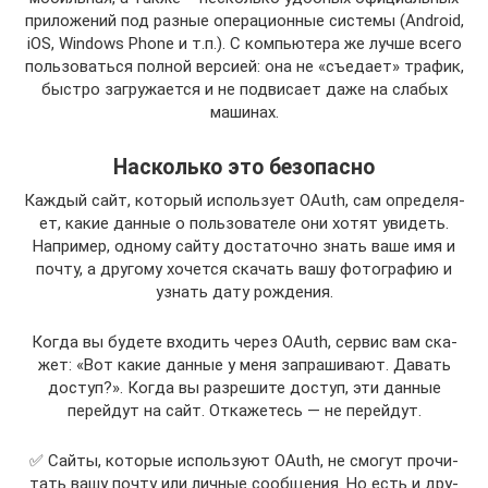
приложений под разные операционные системы (Android,
iOS, Windows Phone и т.п.). С компьютера же лучше всего
пользоваться полной версией: она не «съедает» трафик,
быстро загружается и не подвисает даже на слабых
машинах.
Насколько это безопасно
Каж­дый сайт, кото­рый исполь­зу­ет OAuth, сам опре­де­ля­
ет, какие дан­ные о поль­зо­ва­те­ле они хотят уви­деть.
Напри­мер, одно­му сай­ту доста­точ­но знать ваше имя и
почту, а дру­го­му хочет­ся ска­чать вашу фото­гра­фию и
узнать дату рождения.
Когда вы буде­те вхо­дить через OAuth, сер­вис вам ска­
жет: «Вот какие дан­ные у меня запра­ши­ва­ют. Давать
доступ?». Когда вы раз­ре­ши­те доступ, эти дан­ные
перей­дут на сайт. Отка­же­тесь — не перейдут.
✅ Сай­ты, кото­рые исполь­зу­ют OAuth, не смо­гут про­чи­
тать вашу почту или лич­ные сооб­ще­ния. Но есть и дру­