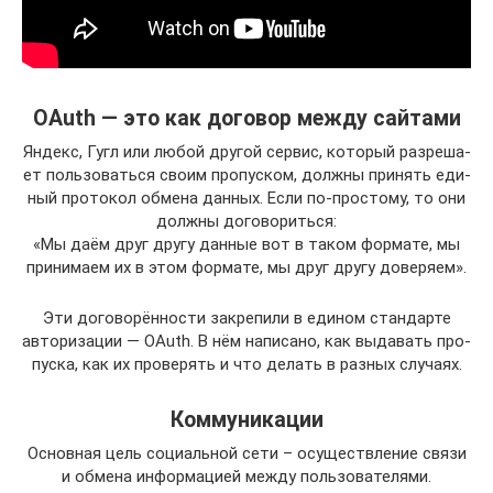
OAuth — это как договор между сайтами
Яндекс, Гугл или любой дру­гой сер­вис, кото­рый раз­ре­ша­
ет поль­зо­вать­ся сво­им про­пус­ком, долж­ны при­нять еди­
ный про­то­кол обме­на дан­ных. Если по-простому, то они
долж­ны договориться:
«Мы даём друг дру­гу дан­ные вот в таком фор­ма­те, мы
при­ни­ма­ем их в этом фор­ма­те, мы друг дру­гу доверяем».
Эти дого­во­рён­но­сти закре­пи­ли в еди­ном стан­дар­те
авто­ри­за­ции — OAuth. В нём напи­са­но, как выда­вать про­
пус­ка, как их про­ве­рять и что делать в раз­ных случаях.
Коммуникации
Основная цель социальной сети – осуществление связи
и обмена информацией между пользователями.