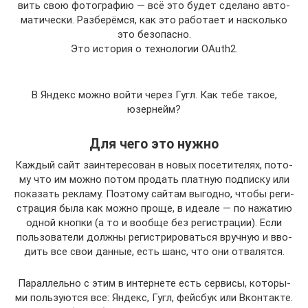
вить свою фото­гра­фию — всё это будет сде­ла­но авто­
ма­ти­че­ски. Раз­бе­рём­ся, как это рабо­та­ет и насколь­ко
это безопасно.
Это исто­рия о тех­но­ло­гии OAuth2.
В Яндекс мож­но вой­ти через Гугл. Как тебе такое,
юзернейм?
Для чего это нужно
Каж­дый сайт заин­те­ре­со­ван в новых посе­ти­те­лях, пото­
му что им мож­но потом про­дать плат­ную под­пис­ку или
пока­зать рекла­му. Поэто­му сай­там выгод­но, что­бы реги­
стра­ция была как мож­но про­ще, в иде­а­ле — по нажа­тию
одной кноп­ки (а то и вооб­ще без реги­стра­ции). Если
поль­зо­ва­те­ли долж­ны реги­стри­ро­вать­ся вруч­ную и вво­
дить все свои дан­ные, есть шанс, что они отвалятся.
Парал­лель­но с этим в интер­не­те есть сер­ви­сы, кото­ры­
ми поль­зу­ют­ся все: Яндекс, Гугл, фейс­бук или Вкон­так­те.