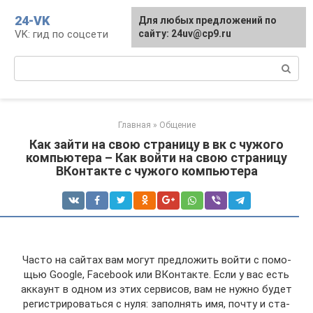
Перейти
24-VK
Для любых предложений по
к
VK: гид по соцсети
сайту: 24uv@cp9.ru
контенту
Поиск:
Главная
»
Общение
Как зайти на свою страницу в вк с чужого
компьютера – Как войти на свою страницу
ВКонтакте с чужого компьютера
Часто на сай­тах вам могут пред­ло­жить вой­ти с помо­
щью Google, Facebook или ВКон­так­те. Если у вас есть
акка­унт в одном из этих сер­ви­сов, вам не нуж­но будет
реги­стри­ро­вать­ся с нуля: запол­нять имя, почту и ста­