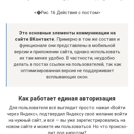
<�Рис. 16 Действия с постом>
Это основные элементы коммуникации на
сайте ВКонтакте.
Примерно в том же составе и
функционале они представлены в мобильной
версии и приложении сайта, однако использовать
их там менее удобно. В частности, неудобно
делать в постах ссылки на пользователей, так как
оптимизированная версия не поддерживает
всплывающих окон.
Как работает единая авторизация
Для поль­зо­ва­те­ля всё выгля­дит про­сто: нажал «Вой­ти
через Яндекс», под­твер­дил Яндек­су своё жела­ние вой­ти
на нуж­ный сайт, и всё — вы уже заре­ги­стри­ро­ва­лись на
новом сай­те и може­те им поль­зо­вать­ся. Но что про­ис­хо­
дит под капотом?