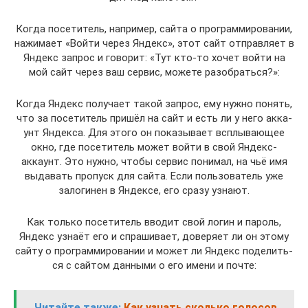
Когда посе­ти­тель, напри­мер, сай­та о про­грам­ми­ро­ва­нии,
нажи­ма­ет «Вой­ти через Яндекс», этот сайт отправ­ля­ет в
Яндекс запрос и гово­рит: «Тут кто-то хочет вой­ти на
мой сайт через ваш сер­вис, може­те разобраться?»:
Когда Яндекс полу­ча­ет такой запрос, ему нуж­но понять,
что за посе­ти­тель при­шёл на сайт и есть ли у него акка­
унт Яндек­са. Для это­го он пока­зы­ва­ет всплы­ва­ю­щее
окно, где посе­ти­тель может вой­ти в свой Яндекс-
аккаунт. Это нуж­но, что­бы сер­вис пони­мал, на чьё имя
выда­вать про­пуск для сай­та. Если поль­зо­ва­тель уже
зало­ги­нен в Яндек­се, его сра­зу узнают.
Как толь­ко посе­ти­тель вво­дит свой логин и пароль,
Яндекс узна­ёт его и спра­ши­ва­ет, дове­ря­ет ли он это­му
сай­ту о про­грам­ми­ро­ва­нии и может ли Яндекс поде­лить­
ся с сай­том дан­ны­ми о его име­ни и почте:
Читайте также:
Как узнать сколько голосов