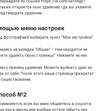
 перейдите по ссылке https://vk.com/settings?
 также откроется окно удаления, где вы укажете
подтвердите удаление.
омощью меню настроек
д фотографией выберите пункт “Мои настройки”.
аваясь на вкладке “Общие” – там находится не
ете удалить свою страницу”. Нажмите на нее.
зать причину удаления. Можете выбрать один из
дь от себя. После этого ваша страница прекратит
 существование.
пособ №2
рименяется, если вы мало общаетесь в соцсети,
о раз в месяц или вообще хотите забыть про