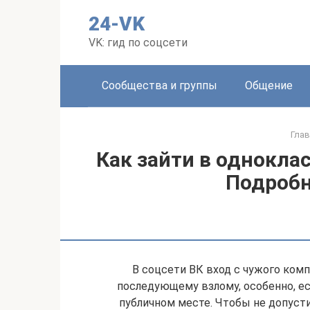
Перейти
24-VK
к
контенту
VK: гид по соцсети
Сообщества и группы
Общение
Глав
Как зайти в однокла
Подробн
В соцсети ВК вход с чужого ком
последующему взлому, особенно, ес
публичном месте. Чтобы не допуст