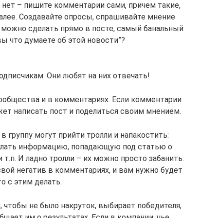
а нет – пишите комментарии сами, причем такие,
Далее. Создавайте опросы, спрашивайте мнение
 можно сделать прямо в посте, самый банальный
вы что думаете об этой новости”?
дписчикам. Они любят на них отвечать!
сообщества и в комментариях. Если комментарии
жет написать пост и поделиться своим мнением.
в группу могут прийти тролли и напакостить:
ислать информацию, попадающую под статью о
т.п. И ладно тролли – их можно просто забанить.
вой негатив в комментариях, и вам нужно будет
то с этим делать.
, чтобы не было накруток, выбирает победителя,
щает им о результатах. Если в компании, чье