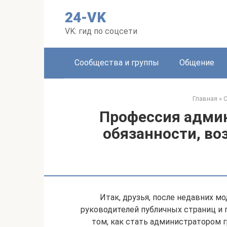
Перейти
24-VK
к
контенту
VK: гид по соцсети
Сообщества и группы
Общение
Главная
»
С
Профессия админ
обязанности, во
Итак, друзья, после недавних м
руководителей публичных страниц и 
том, как стать администратором г