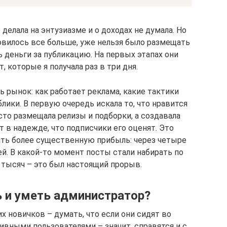
 делала на энтузиазме и о доходах не думала. Но
овилось все больше, уже нельзя было размещать
ть деньги за публикацию. На первых этапах они
т, которые я получала раз в три дня.
ь рынок: как работает реклама, какие тактики
ики. В первую очередь искала то, что нравится
сто размещала релизы и подборки, а создавала
 в надежде, что подписчики его оценят. Это
сить более существенную прибыль: через четыре
лей. В какой-то момент посты стали набирать по
 тысяч – это был настоящий прорыв.
 и уметь администратор?
 новичков – думать, что если они сидят во
ивными пользователями – значит, справятся и с