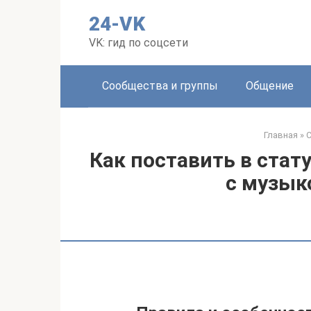
Перейти
24-VK
к
контенту
VK: гид по соцсети
Сообщества и группы
Общение
Главная
»
С
Как поставить в стату
с музык