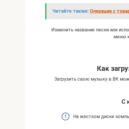
Читайте также:
Операции с товар
Изменить название песни или исп
меню
Как загр
Загрузить свою музыку в ВК можно
С 
На жестком диске компь