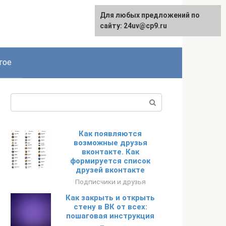
Для любых предложений по
сайту: 24uv@cp9.ru
гое
Поиск:
Как появляются
возможные друзья
вконтакте. Как
формируется список
друзей вконтакте
Подписчики и друзья
Как закрыть и открыть
стену в ВК от всех:
пошаговая инструкция