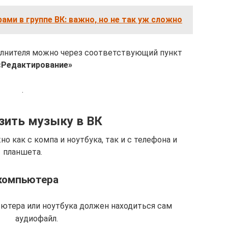
ами в группе ВК: важно, но не так уж сложно
олнителя можно через соответствующий пункт
«Редактирование»
.
узить музыку в ВК
 как с компа и ноутбука, так и с телефона и
планшета.
компьютера
ютера или ноутбука должен находиться сам
аудиофайл.