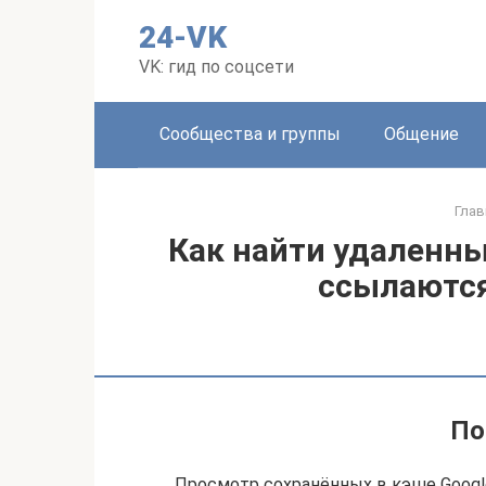
Перейти
24-VK
к
контенту
VK: гид по соцсети
Сообщества и группы
Общение
Глав
Как найти удаленны
ссылаются
По
Просмотр сохранённых в кэше Google