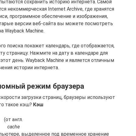
пытаются сохранить историю интернета. Самой
я некоммерческая Internet Archive, где хранятся
писи, программное обеспечение и изображения,
Старые версии веб-сайта вы можете посмотреть
а Wayback Machine.
го поиска покажет календарь, где отображается,
ту страницу. Нажмите на дату в календаре для
 этот день. Wayback Machine и является отличным
чения истории интернета.
ономный режим браузера
скорости загрузки страниц, браузеры используют
то такое кэш?
Кэш
(от англ.
cache
мпьютере, выделенное под временное хранение