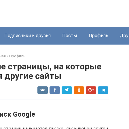
Подписчики и друзья
Посты
Профиль
Дру
ная
»
Профиль
е страницы, на которые
 другие сайты
иск Google
 страниц начинается так же, как и любой другой