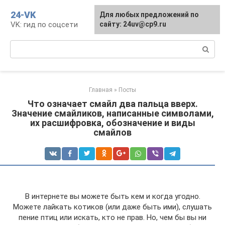
Перейти
24-VK
Для любых предложений по
к
VK: гид по соцсети
сайту: 24uv@cp9.ru
контенту
Поиск:
Главная
»
Посты
Что означает смайл два пальца вверх.
Значение смайликов, написанные символами,
их расшифровка, обозначение и виды
смайлов
В интернете вы можете быть кем и когда угодно.
Можете лайкать котиков (или даже быть ими), слушать
пение птиц или искать, кто не прав. Но, чем бы вы ни