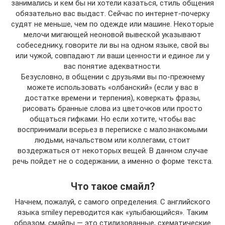
занимались и кем бы ни хотели казаться, стиль общения
обязательно вас выдаст. Сейчас по интернет-почерку
судят не меньше, чем по одежде или машине. Некоторые
мелочи мигающей неоновой вывеской указывают
собеседнику, говорите ли вы на одном языке, свой вы
или чужой, совпадают ли ваши ценности и единое ли у
вас понятие адекватности.
Безусловно, в общении с друзьями вы по-прежнему
можете использовать «олбанский» (если у вас в
достатке времени и терпения), коверкать фразы,
рисовать бранные слова из цветочков или просто
общаться гифками. Но если хотите, чтобы вас
воспринимали всерьез в переписке с малознакомыми
людьми, начальством или коллегами, стоит
воздержаться от некоторых вещей. В данном случае
речь пойдет не о содержании, а именно о форме текста.
Что такое смайл?
Начнем, пожалуй, с самого определения. С английского
языка smiley переводится как «улыбающийся». Таким
образом, смайлы — это стилизованные, схематические