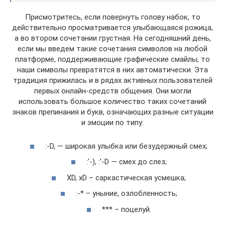
Присмотритесь, если повернуть голову набок, то
действительно просматривается улыбающаяся рожица,
а во втором сочетании грустная. На сегодняшний день,
если мы введем такие сочетания символов на любой
платформе, поддерживающие графические смайлы, то
наши символы превратятся в них автоматически. Эта
традиция прижилась и в рядах активных пользователей
первых онлайн-средств общения. Они могли
использовать большое количество таких сочетаний
знаков препинания и букв, означающих разные ситуации
и эмоции по типу:
:-D, — широкая улыбка или безудержный смех;
:’-), :’-D — смех до слез;
XD, xD – саркастическая усмешка;
:-* – уныние, озлобленность;
*** – поцелуй.