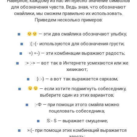
Наверное, каждому из нас интересно значение символов
для обозначения чувств. Ведь зная, что обозначают
смайлики, мы сможем правильно их использовать.
Приведем несколько примеров:
— эти два смайлика обозначают улыбку;
:(:-(- используются для обозначения грусти;
=) =-) — эти комбинации выражают радость;
:> :-> — вот так в Интернете усмехаются или же
хихикают;
:} :-} — а вот так выражается сарказм;
— если хотите подмигнуть собеседнику,
выберите один из этих вариантов;
:-Ф — при помощи этого смайла можно
поцеловать собеседника;
:S:- S — выражает смущение;
>:(- при помощи этих комбинаций выражается
злость;