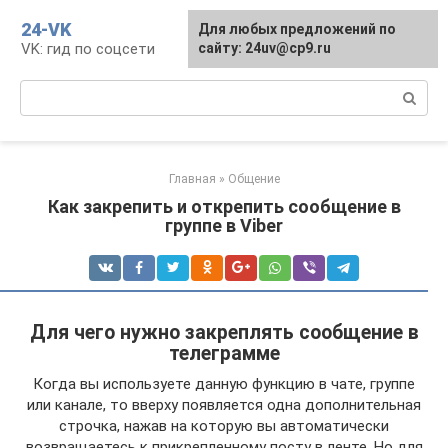
Перейти
24-VK
Для любых предложений по
к
VK: гид по соцсети
сайту: 24uv@cp9.ru
контенту
Поиск:
Главная
»
Общение
Как закрепить и открепить сообщение в
группе в Viber
Для чего нужно закреплять сообщение в
телеграмме
Когда вы используете данную функцию в чате, группе
или канале, то вверху появляется одна дополнительная
строчка, нажав на которую вы автоматически
возвращаетесь к прикрепленному посту в ленте. Но для