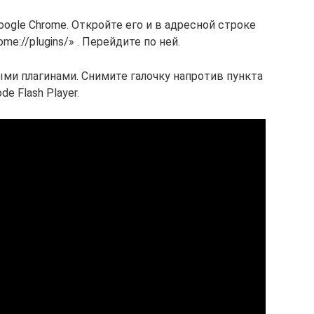
ogle Chrome. Откройте его и в адресной строке
me://plugins/» . Перейдите по ней.
ыми плагинами. Снимите галочку напротив пункта
de Flash Player.