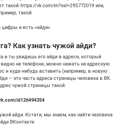
т такой: https://vk.com/im?sel=295772019 или,
пример, такой:
 цифры и есть «айди».
уга? Как узнать чужой айди?
ка и ты увидишь его айди в адресе, который
е видно на телефоне, можно нажать на адресную
ес и куда-нибудь вставить (например, в новую
йди — это часть адреса страницы человека в ВК.
адрес чужой страницы такой:
/vk.com/id126494354
ужой айди. Кстати, мы знаем, как найти человека
айди ВКонтакте.