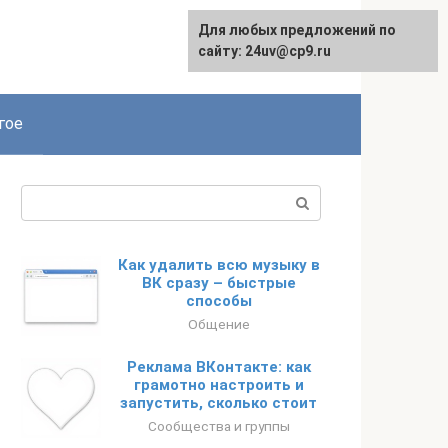
Для любых предложений по
сайту: 24uv@cp9.ru
гое
Поиск:
Как удалить всю музыку в
ВК сразу – быстрые
способы
Общение
Реклама ВКонтакте: как
грамотно настроить и
запустить, сколько стоит
Сообщества и группы