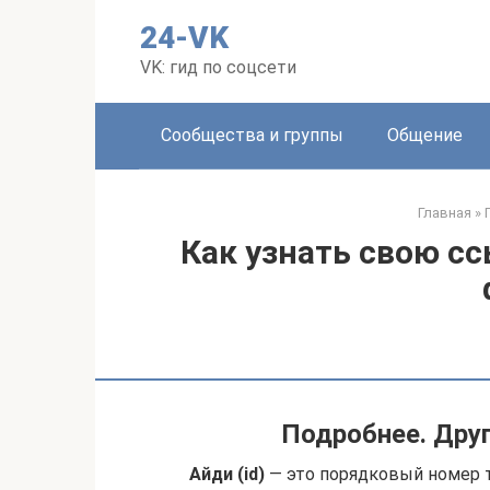
Перейти
24-VK
к
контенту
VK: гид по соцсети
Сообщества и группы
Общение
Главная
»
Как узнать свою сс
Подробнее. Друг
Айди (id)
— это порядковый номер т