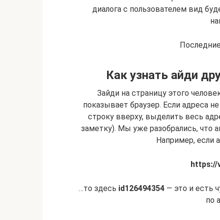
диалога с пользователем вид буде
на
Последние
Как узнать айди др
Зайди на страницу этого челове
показывает браузер. Если адреса н
строку вверху, выделить весь адр
заметку). Мы уже разобрались, что а
Например, если 
https:/
…то здесь
id126494354
— это и есть ч
по 