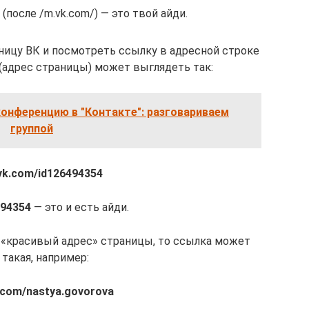
(после /m.vk.com/) — это твой айди.
ницу ВК и посмотреть ссылку в адресной строке
 (адрес страницы) может выглядеть так:
конференцию в "Контакте": разговариваем
группой
/vk.com/id126494354
494354
— это и есть айди.
н «красивый адрес» страницы, то ссылка может
такая, например:
k.com/nastya.govorova