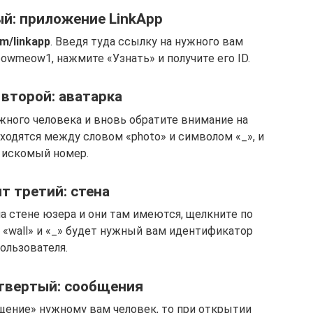
й: приложение LinkApp
m/linkapp
. Введя туда ссылку на нужного вам
owmeow1, нажмите «Узнать» и получите его ID.
 второй: аватарка
жного человека и вновь обратите внимание на
ходятся между словом «photo» и символом «_», и
 искомый номер.
т третий: стена
а стене юзера и они там имеются, щелкните по
 «wall» и «_» будет нужный вам идентификатор
ользователя.
твертый: сообщения
щение» нужному вам человек, то при открытии