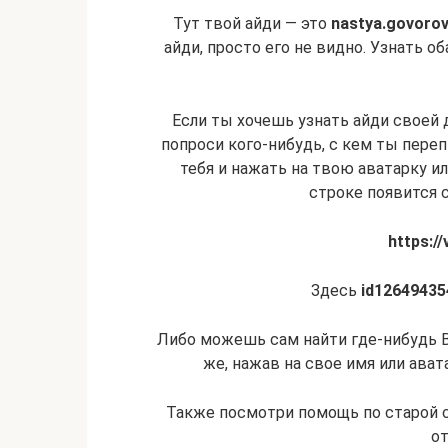
Тут твой айди — это
nastya.govoro
айди, просто его не видно. Узнать о
Если ты хочешь узнать айди своей д
попроси кого-нибудь, с кем ты переп
тебя и нажать на твою аватарку ил
строке появится с
https:/
Здесь
id12649435
Либо можешь сам найти где-нибудь 
же, нажав на свое имя или ават
Также посмотри помощь по старой ст
от