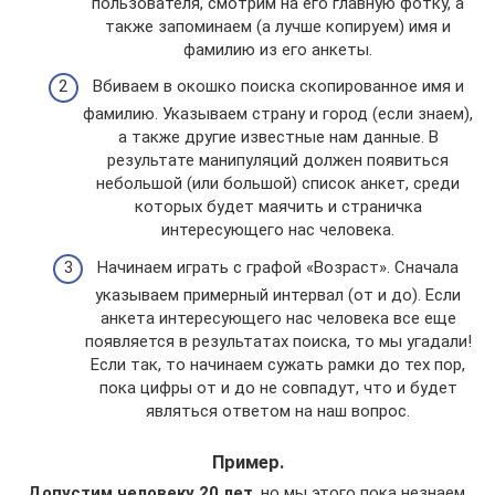
пользователя, смотрим на его главную фотку, а
также запоминаем (а лучше копируем) имя и
фамилию из его анкеты.
Вбиваем в окошко поиска скопированное имя и
фамилию. Указываем страну и город (если знаем),
а также другие известные нам данные. В
результате манипуляций должен появиться
небольшой (или большой) список анкет, среди
которых будет маячить и страничка
интересующего нас человека.
Начинаем играть с графой «Возраст». Сначала
указываем примерный интервал (от и до). Если
анкета интересующего нас человека все еще
появляется в результатах поиска, то мы угадали!
Если так, то начинаем сужать рамки до тех пор,
пока цифры от и до не совпадут, что и будет
являться ответом на наш вопрос.
Пример.
Допустим человеку 20 лет
, но мы этого пока незнаем.