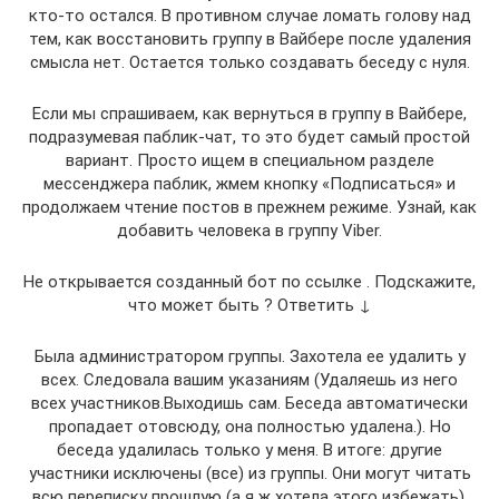
кто-то остался. В противном случае ломать голову над
тем, как восстановить группу в Вайбере после удаления
смысла нет. Остается только создавать беседу с нуля.
Если мы спрашиваем, как вернуться в группу в Вайбере,
подразумевая паблик-чат, то это будет самый простой
вариант. Просто ищем в специальном разделе
мессенджера паблик, жмем кнопку «Подписаться» и
продолжаем чтение постов в прежнем режиме. Узнай, как
добавить человека в группу Viber.
Не открывается созданный бот по ссылке . Подскажите,
что может быть ? Ответить ↓
Была администратором группы. Захотела ее удалить у
всех. Следовала вашим указаниям (Удаляешь из него
всех участников.Выходишь сам. Беседа автоматически
пропадает отовсюду, она полностью удалена.). Но
беседа удалилась только у меня. В итоге: другие
участники исключены (все) из группы. Они могут читать
всю переписку прошлую (а я ж хотела этого избежать),