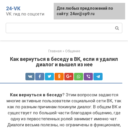
Перейти
24-VK
Для любых предложений по
к
VK: гид по соцсети
сайту: 24uv@cp9.ru
контенту
Поиск:
Главная
»
Общение
Как вернуться в беседу в ВК, если я удалил
диалог и вышел из нее
Как вернуться в беседу
? Этим вопросом задаются
многие активные пользователи социальной сети ВК, так
как по разным причинам покинули диалог. В общем ВК и
существует по большей части благодаря общению, где
одну из первостепенных ролей занимает именно чат.
Диалоги весьма полезны, но ограничены в функционале,