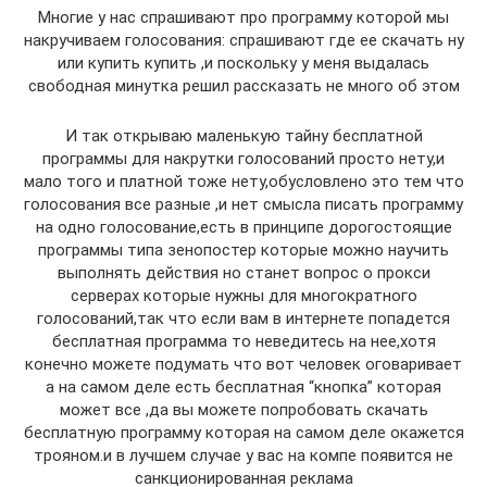
Многие у нас спрашивают про программу которой мы
накручиваем голосования: спрашивают где ее скачать ну
или купить купить ,и поскольку у меня выдалась
свободная минутка решил рассказать не много об этом
И так открываю маленькую тайну бесплатной
программы для накрутки голосований просто нету,и
мало того и платной тоже нету,обусловлено это тем что
голосования все разные ,и нет смысла писать программу
на одно голосование,есть в принципе дорогостоящие
программы типа зенопостер которые можно научить
выполнять действия но станет вопрос о прокси
серверах которые нужны для многократного
голосований,так что если вам в интернете попадется
бесплатная программа то неведитесь на нее,хотя
конечно можете подумать что вот человек оговаривает
а на самом деле есть бесплатная “кнопка” которая
может все ,да вы можете попробовать скачать
бесплатную программу которая на самом деле окажется
трояном.и в лучшем случае у вас на компе появится не
санкционированная реклама