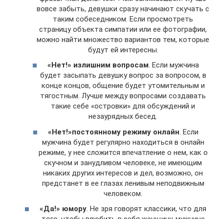
вовсе забыть, девушки сразу начинают скучать с
таким собеседником. Если просмотреть
страницу объекта симпатии или ее фотографии,
можно найти множество вариантов тем, которые
будут ей интересны.
«Нет!» излишним вопросам
. Если мужчина
будет засыпать девушку вопрос за вопросом, в
конце концов, общение будет утомительным и
тягостным. Лучше между вопросами создавать
такие себе «островки» для обсуждений и
незаурядных бесед.
«Нет!»постоянному режиму онлайн
. Если
мужчина будет регулярно находиться в онлайн
режиме, у нее сложится впечатление о нем, как о
скучном и занудливом человеке, не имеющим
никаких других интересов и дел, возможно, он
предстанет в ее глазах ленивым неподвижным
человеком.
«Да!» юмору
. Не зря говорят классики, что для