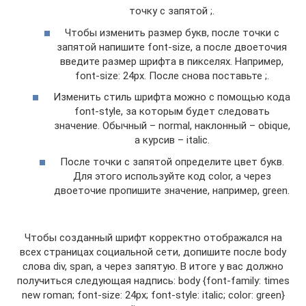
точку с запятой ;.
Чтобы изменить размер букв, после точки с
запятой напишите font-size, а после двоеточия
введите размер шрифта в пикселях. Например,
font-size: 24px. После снова поставьте ;.
Изменить стиль шрифта можно с помощью кода
font-style, за которым будет следовать
значение. Обычный – normal, наклонный – obique,
а курсив – italic.
После точки с запятой определите цвет букв.
Для этого используйте код color, а через
двоеточие пропишите значение, например, green.
Чтобы созданный шрифт корректно отображался на
всех страницах социальной сети, допишите после body
слова div, span, a через запятую. В итоге у вас должно
получиться следующая надпись: body {font-family: times
new roman; font-size: 24px; font-style: italic; color: green}