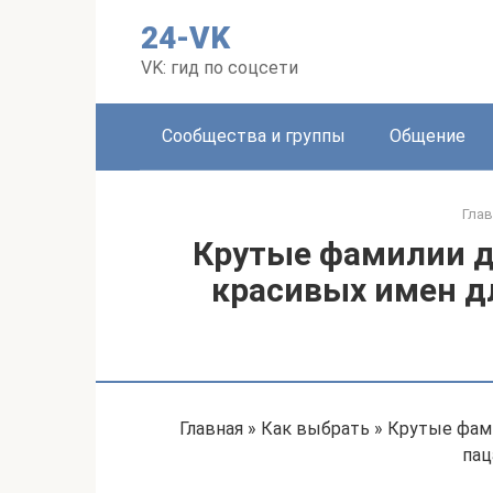
Перейти
24-VK
к
контенту
VK: гид по соцсети
Сообщества и группы
Общение
Глав
Крутые фамилии д
красивых имен д
Главная » Как выбрать » Крутые фам
пац