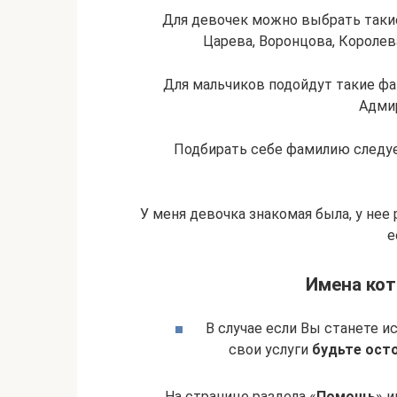
Для девочек можно выбрать такие
Царева, Воронцова, Королев
Для мальчиков подойдут такие фам
Адми
Подбирать себе фамилию следуе
У меня девочка знакомая была, у нее 
е
Имена кот
В случае если Вы станете и
свои услуги
будьте ост
На странице раздела «
Помощь
» 