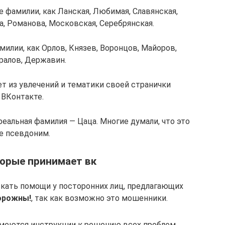
 фамилии, как Ланская, Любимая, Славянская,
а, Романова, Московская, Серебрянская.
илии, как Орлов, Князев, Воронцов, Майоров,
ралов, Державин.
т из увлечений и тематики своей странички
ВКонтакте.
реальная фамилия — Цаца. Многие думали, что это
е псевдоним.
орые принимает вк
скать помощи у посторонних лиц, предлагающих
орожны!
, так как возможно это мошенники.
имеются инструкции к решению всех проблем