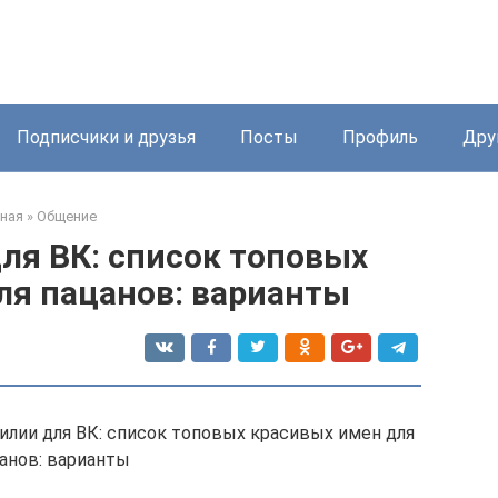
Подписчики и друзья
Посты
Профиль
Дру
ная
»
Общение
ля ВК: список топовых
ля пацанов: варианты
илии для ВК: список топовых красивых имен для
анов: варианты