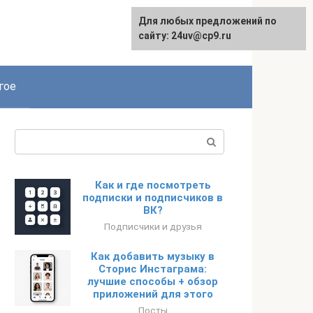
Для любых предложений по
сайту: 24uv@cp9.ru
гое
Поиск:
Как и где посмотреть
подписки и подписчиков в
ВК?
Подписчики и друзья
Как добавить музыку в
Сторис Инстаграма:
лучшие способы + обзор
приложений для этого
Посты